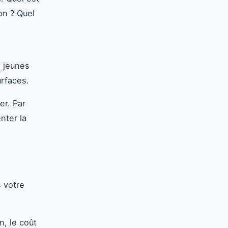
on ? Quel
e jeunes
urfaces.
er. Par
nter la
s votre
n, le coût