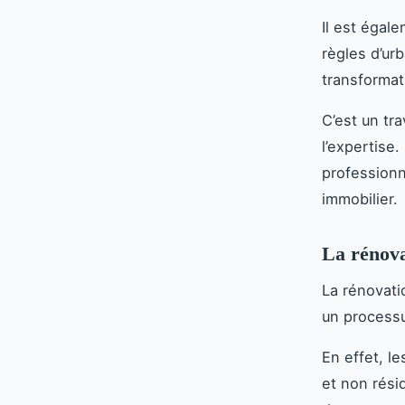
Il est égal
règles d’ur
transformat
C’est un tr
l’expertise.
professionn
immobilier.
La rénova
La rénovati
un processu
En effet, l
et non rési