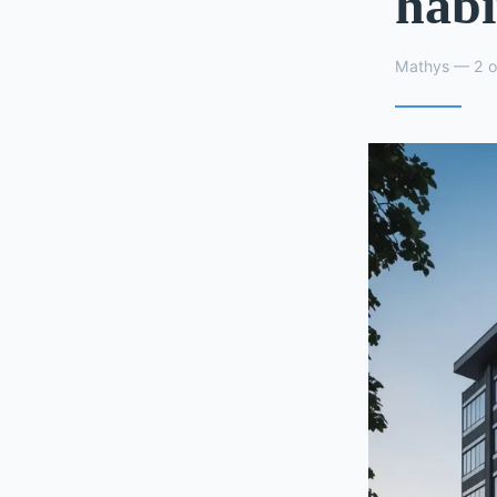
habi
Mathys — 2 o