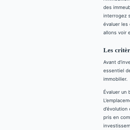
des immeubl
interrogez 
évaluer les
allons voir
Les critè
Avant d’inv
essentiel d
immobilier.
Évaluer un 
L’emplacemen
d’évolution
pris en com
investissem