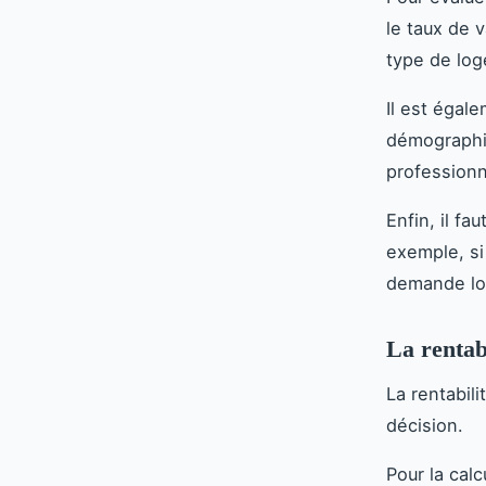
le taux de 
type de log
Il est égal
démographiq
professionne
Enfin, il f
exemple, si
demande loc
La rentabi
La rentabil
décision.
Pour la cal