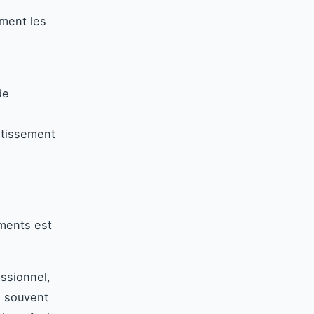
mment les
de
stissement
ements est
ssionnel,
e souvent