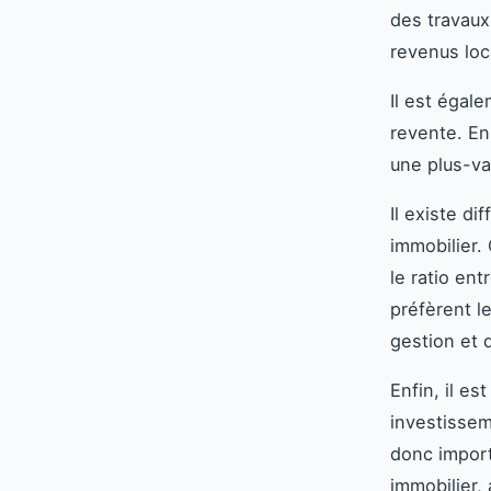
des travaux 
revenus loca
Il est égal
revente. En
une plus-va
Il existe di
immobilier. 
le ratio ent
préfèrent l
gestion et d
Enfin, il es
investissem
donc import
immobilier,