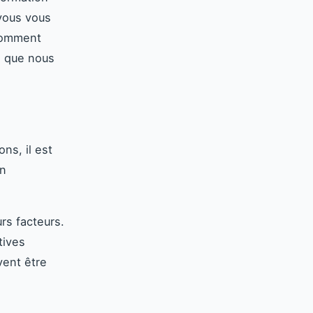
 vous vous
 comment
e que nous
ns, il est
en
rs facteurs.
tives
vent être