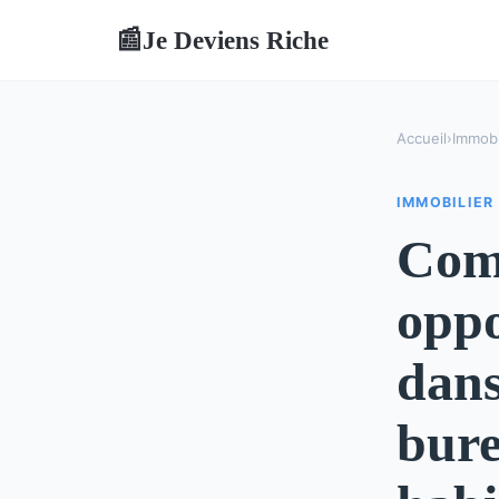
Je Deviens Riche
📰
Accueil
›
Immobi
IMMOBILIER
Comm
oppo
dans
bure