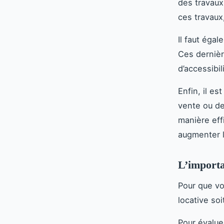
des travaux
ces travaux
Il faut éga
Ces dernièr
d’accessibi
Enfin, il es
vente ou de
manière eff
augmenter l
L’importa
Pour que vo
locative so
Pour évalue