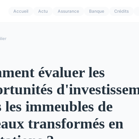
Accueil
Actu
Assurance
Banque
Crédits
lier
ent évaluer les
rtunités d'investisse
 les immeubles de
aux transformés en