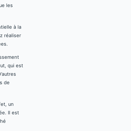
ue les
ielle à la
z réaliser
ées.
tissement
ut, qui est
D’autres
is de
fet, un
e. Il est
ché