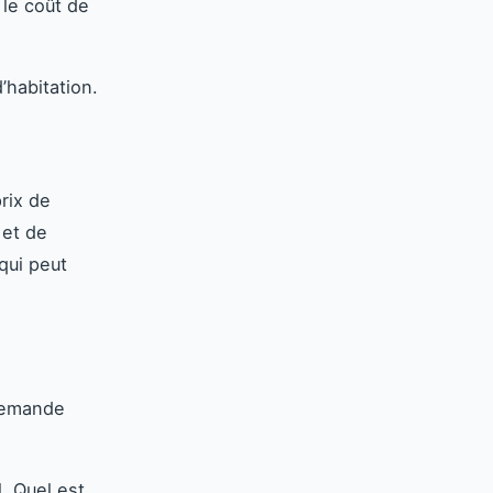
 le coût de
’habitation.
prix de
 et de
qui peut
 demande
. Quel est