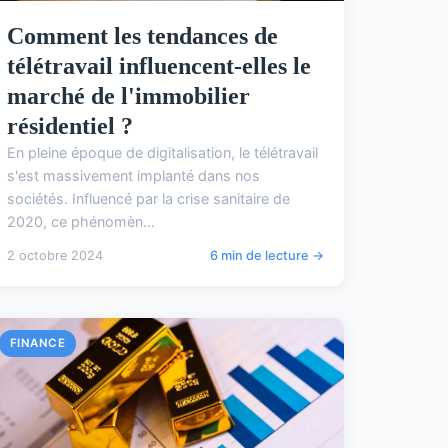
Comment les tendances de
télétravail influencent-elles le
marché de l'immobilier
résidentiel ?
En pleine époque de digitalisation, le télétravail
s'est massivement implanté dans nos
sociétés. Influencé par la crise sanitaire de
2020, ce phénomèn...
2 octobre 2024
6 min de lecture →
FINANCE