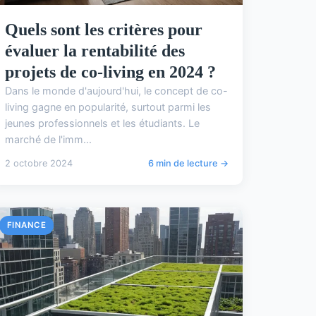
Quels sont les critères pour
évaluer la rentabilité des
projets de co-living en 2024 ?
Dans le monde d'aujourd'hui, le concept de co-
living gagne en popularité, surtout parmi les
jeunes professionnels et les étudiants. Le
marché de l'imm...
2 octobre 2024
6 min de lecture →
FINANCE