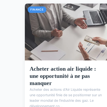
FINANCE
Acheter action air liquide :
une opportunité à ne pas
manquer
Acheter des actions d'Air Liquide représente
une opportunité finie de se positionner sur un
leader mondial de l'industrie des gaz. Le
développement co...