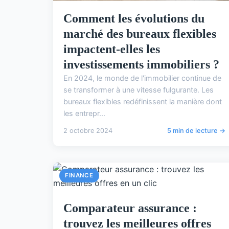
Comment les évolutions du
marché des bureaux flexibles
impactent-elles les
investissements immobiliers ?
En 2024, le monde de l'immobilier continue de
se transformer à une vitesse fulgurante. Les
bureaux flexibles redéfinissent la manière dont
les entrepr...
2 octobre 2024
5 min de lecture →
FINANCE
Comparateur assurance :
trouvez les meilleures offres