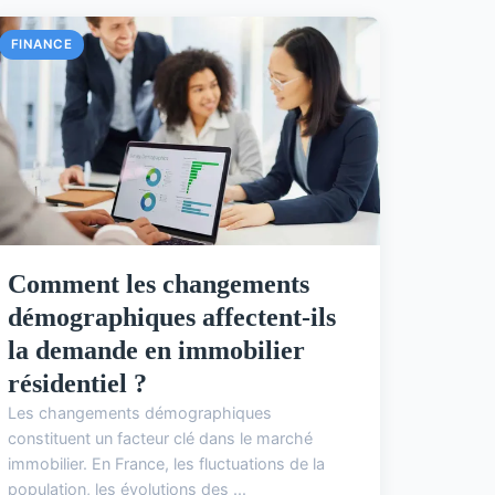
FINANCE
Comment les changements
démographiques affectent-ils
la demande en immobilier
résidentiel ?
Les changements démographiques
constituent un facteur clé dans le marché
immobilier. En France, les fluctuations de la
population, les évolutions des ...