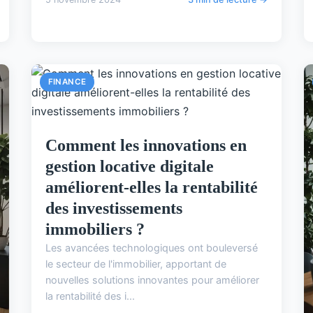
FINANCE
Comment les innovations en
gestion locative digitale
améliorent-elles la rentabilité
des investissements
immobiliers ?
Les avancées technologiques ont bouleversé
le secteur de l'immobilier, apportant de
nouvelles solutions innovantes pour améliorer
la rentabilité des i...