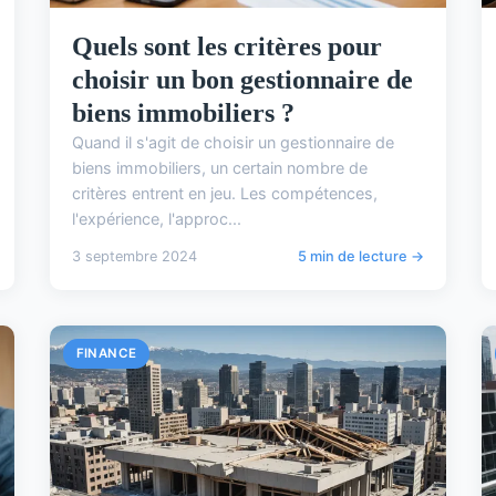
Quels sont les critères pour
choisir un bon gestionnaire de
biens immobiliers ?
Quand il s'agit de choisir un gestionnaire de
biens immobiliers, un certain nombre de
critères entrent en jeu. Les compétences,
l'expérience, l'approc...
3 septembre 2024
5 min de lecture →
FINANCE