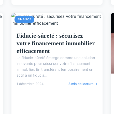
FINANCE
Fiducie-sûreté : sécurisez
votre financement immobilier
efficacement
La fiducie-sûreté émerge comme une solution
innovante pour sécuriser votre financement
immobilier. En transférant temporairement un
actif à un fiducia...
1 décembre 2024
8 min de lecture →