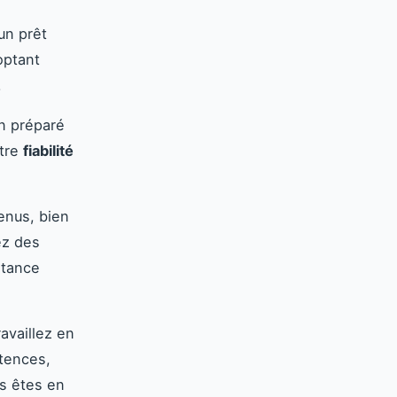
un prêt
optant
.
en préparé
otre
fiabilité
enus, bien
ez des
stance
ravaillez en
tences,
s êtes en