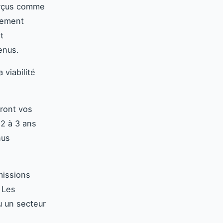
erçus comme
quement
t
enus.
viabilité
ront vos
 2 à 3 ans
nus
missions
 Les
u un secteur