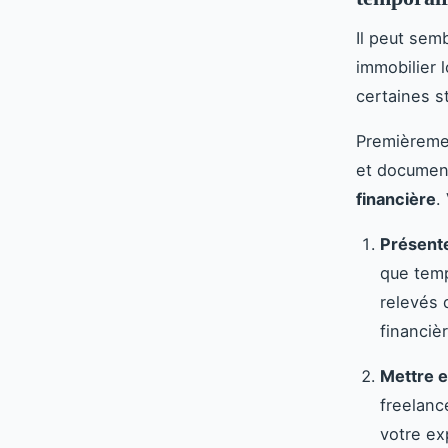
Il peut sem
immobilier 
certaines s
Premièremen
et document
financière
.
Présente
que temp
relevés 
financièr
Mettre e
freelanc
votre ex