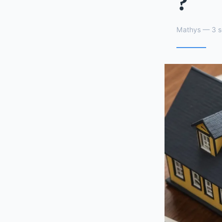
?
Mathys — 3 s