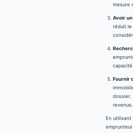
mesure d
Avoir un
réduit l
considér
Recherc
emprunte
capacité
Fournir 
immobili
dossier.
revenus.
En utilisan
emprunteur 