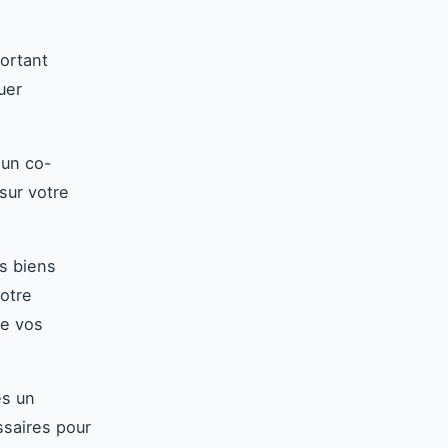
ortant
uer
 un co-
sur votre
s biens
otre
de vos
es un
ssaires pour