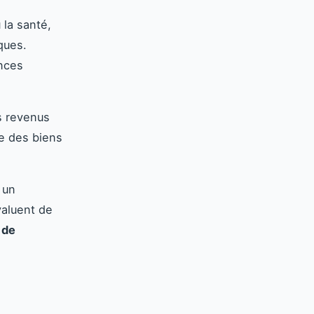
 la santé,
ques.
ances
s revenus
e des biens
 un
valuent de
 de