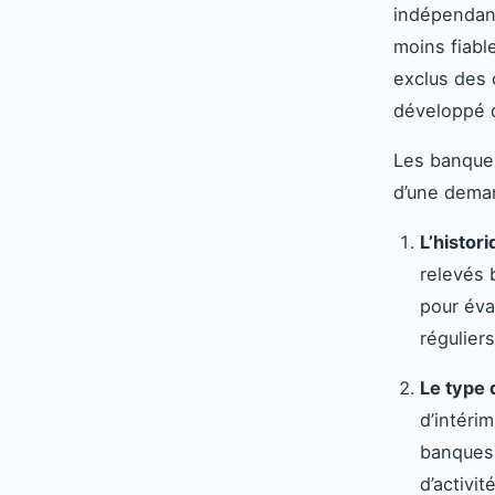
indépendant
moins fiabl
exclus des 
développé 
Les banques
d’une deman
L’histor
relevés 
pour éva
régulier
Le type 
d’intéri
banques 
d’activit