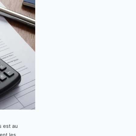
s est au
ent les