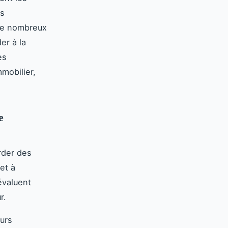
es
 de nombreux
er à la
es
mobilier,
e
rder des
et à
évaluent
r.
urs