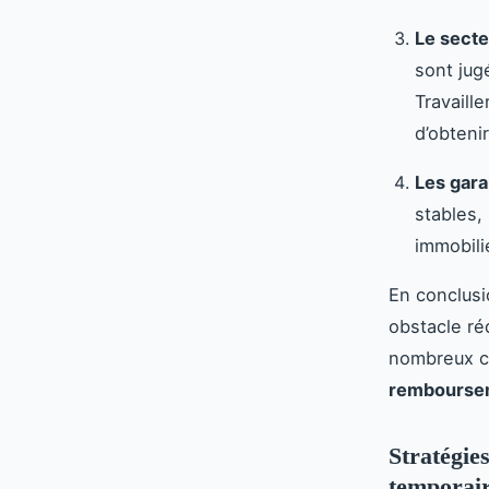
Le secte
sont jug
Travaill
d’obtenir
Les gara
stables,
immobili
En conclusi
obstacle ré
nombreux cr
rembourse
Stratégie
temporai