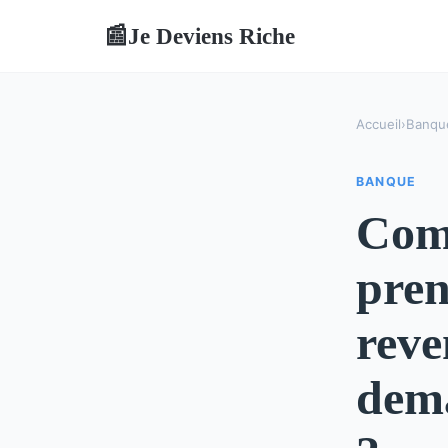
Je Deviens Riche
📰
Accueil
›
Banqu
BANQUE
Com
pren
reve
dema