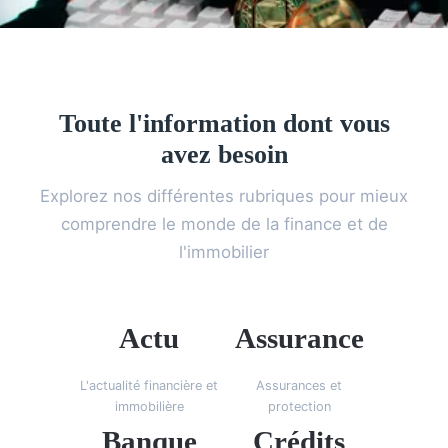
Toute l'information dont vous
avez besoin
Explorez nos différentes rubriques pour mieux
comprendre le monde de la finance et de
l'immobilier
Actu
Assurance
L'actualité financière et
Assurances et
immobilière
protection
Banque
Crédits